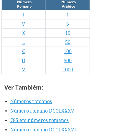
Número
Número
Romano
Arábico
I
1
V
5
X
10
L
50
C
100
D
500
M
1000
Ver Tambiém:
Números romanos
Número romano DCCLXXXV
785 em números romanos
Número romano DCCLXXXVII