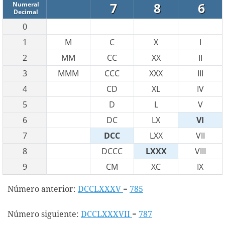
7
8
6
Numeral
Decimal
0
1
M
C
X
I
2
MM
CC
XX
II
3
MMM
CCC
XXX
III
4
CD
XL
IV
5
D
L
V
6
DC
LX
VI
7
DCC
LXX
VII
8
DCCC
LXXX
VIII
9
CM
XC
IX
Número anterior:
DCCLXXXV
=
785
Número siguiente:
DCCLXXXVII
=
787