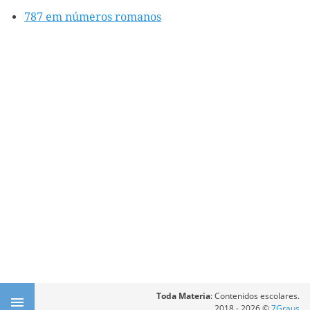
787 em números romanos
Toda Materia
: Contenidos escolares.
2018 - 2026 ©
7Graus