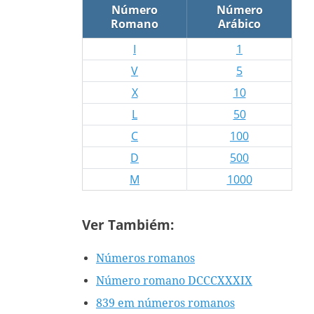
Número
Número
Romano
Arábico
I
1
V
5
X
10
L
50
C
100
D
500
M
1000
Ver Tambiém:
Números romanos
Número romano DCCCXXXIX
839 em números romanos