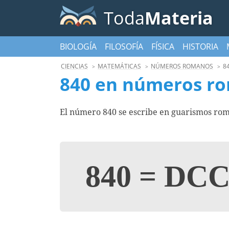
Toda
Materia
BIOLOGÍA
FILOSOFÍA
FÍSICA
HISTORIA
CIENCIAS
MATEMÁTICAS
NÚMEROS ROMANOS
8
840 en números r
El número 840 se escribe en guarismos ro
840
=
DCC