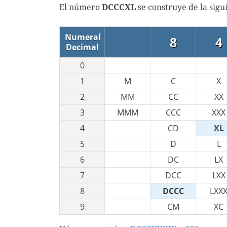
El número
DCCCXL
se construye de la sig
Numeral
8
4
Decimal
0
1
M
C
X
2
MM
CC
XX
3
MMM
CCC
XXX
4
CD
XL
5
D
L
6
DC
LX
7
DCC
LXX
8
DCCC
LXX
9
CM
XC