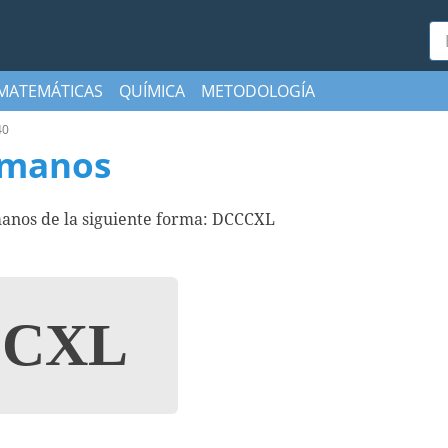
Bu
MATEMÁTICAS
QUÍMICA
METODOLOGÍA
40
omanos
manos de la siguiente forma: DCCCXL
CXL