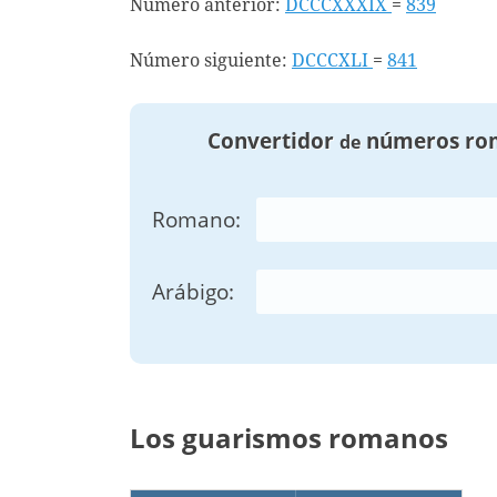
Número anterior:
DCCCXXXIX
=
839
Número siguiente:
DCCCXLI
=
841
Convertidor
números ro
de
Romano:
Arábigo:
Los guarismos romanos