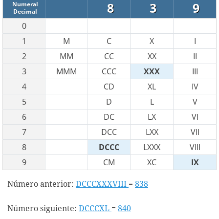
8
3
9
Numeral
Decimal
0
1
M
C
X
I
2
MM
CC
XX
II
3
MMM
CCC
XXX
III
4
CD
XL
IV
5
D
L
V
6
DC
LX
VI
7
DCC
LXX
VII
8
DCCC
LXXX
VIII
9
CM
XC
IX
Número anterior:
DCCCXXXVIII
=
838
Número siguiente:
DCCCXL
=
840