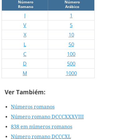
Número
Número
Romano
Arábico
I
1
V
5
X
10
L
50
C
100
D
500
M
1000
Ver Tambiém:
Números romanos
Número romano DCCCXXXVIII
838 em números romanos
Número romano DCCCXL