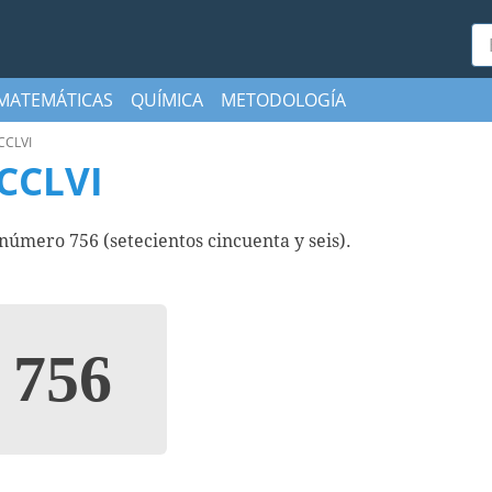
Bu
MATEMÁTICAS
QUÍMICA
METODOLOGÍA
CCLVI
CCLVI
mero 756 (setecientos cincuenta y seis).
756