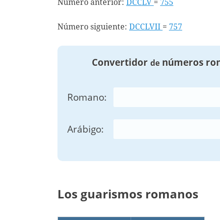
Número anterior:
DCCLV
=
755
Número siguiente:
DCCLVII
=
757
Convertidor
números ro
de
Romano:
Arábigo:
Los guarismos romanos