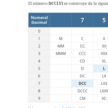
El número
DCCLVI
se construye de la sigu
Numeral
7
5
Decimal
0
1
M
C
X
2
MM
CC
XX
3
MMM
CCC
XXX
4
CD
XL
5
D
L
6
DC
LX
7
DCC
LXX
8
DCCC
LXX
9
CM
XC