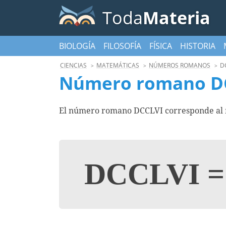
Toda
Materia
BIOLOGÍA
FILOSOFÍA
FÍSICA
HISTORIA
CIENCIAS
MATEMÁTICAS
NÚMEROS ROMANOS
D
Número romano D
El número romano DCCLVI corresponde al nú
DCCLVI
=