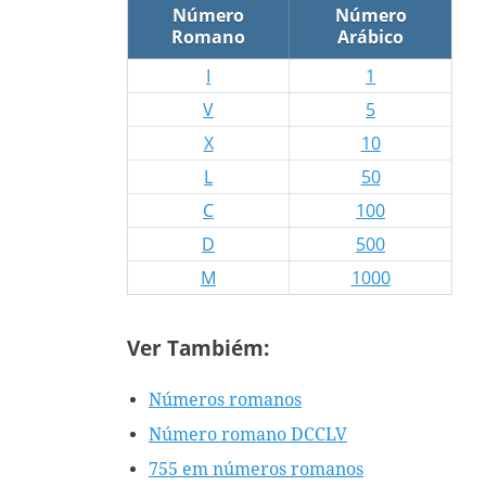
Número
Número
Romano
Arábico
I
1
V
5
X
10
L
50
C
100
D
500
M
1000
Ver Tambiém:
Números romanos
Número romano DCCLV
755 em números romanos