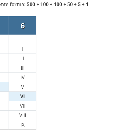
iente forma:
500 + 100 + 100 + 50 + 5 + 1
6
I
II
III
IV
V
VI
VII
X
VIII
IX