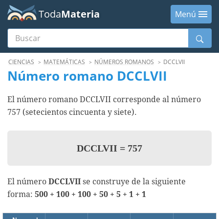
Toda
Materia
Menú
Buscar
Menú
CIENCIAS
MATEMÁTICAS
NÚMEROS ROMANOS
DCCLVII
Número romano DCCLVII
El número romano DCCLVII corresponde al número
757 (setecientos cincuenta y siete).
DCCLVII
=
757
El número
DCCLVII
se construye de la siguiente
forma:
500 + 100 + 100 + 50 + 5 + 1 + 1