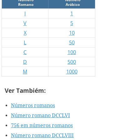
Romano
Arábico
I
1
V
5
X
10
L
50
C
100
D
500
M
1000
Ver Tambiém:
Números romanos
Número romano DCCLVI
756 em números romanos
Número romano DCCLVIII