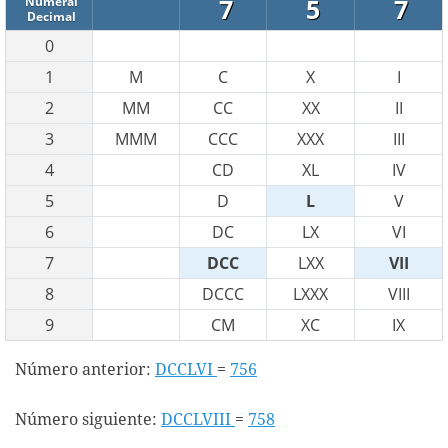
7
5
7
Numeral
Decimal
0
1
M
C
X
I
2
MM
CC
XX
II
3
MMM
CCC
XXX
III
4
CD
XL
IV
5
D
L
V
6
DC
LX
VI
7
DCC
LXX
VII
8
DCCC
LXXX
VIII
9
CM
XC
IX
Número anterior:
DCCLVI
=
756
Número siguiente:
DCCLVIII
=
758