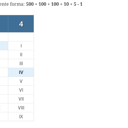
iente forma:
500 + 100 + 100 + 10 + 5 - 1
4
I
II
III
IV
V
VI
VII
X
VIII
IX