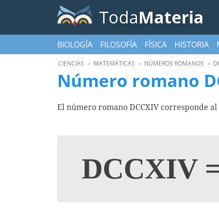
Toda
Materia
BIOLOGÍA
FILOSOFÍA
FÍSICA
HISTORIA
CIENCIAS
MATEMÁTICAS
NÚMEROS ROMANOS
D
Número romano D
El número romano DCCXIV corresponde al n
DCCXIV