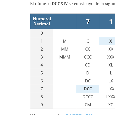
El número
DCCXIV
se construye de la sigu
Numeral
7
1
Decimal
0
1
M
C
X
2
MM
CC
XX
3
MMM
CCC
XXX
4
CD
XL
5
D
L
6
DC
LX
7
DCC
LXX
8
DCCC
LXX
9
CM
XC