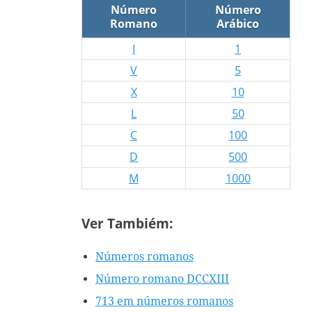
Número
Número
Romano
Arábico
I
1
V
5
X
10
L
50
C
100
D
500
M
1000
Ver Tambiém:
Números romanos
Número romano DCCXIII
713 em números romanos