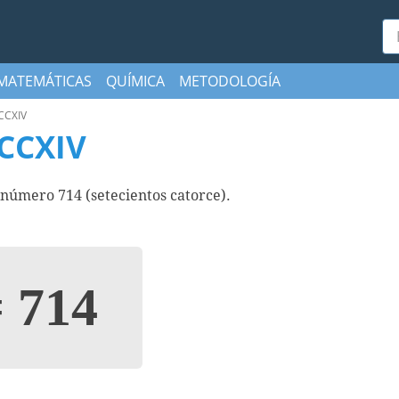
Bu
MATEMÁTICAS
QUÍMICA
METODOLOGÍA
CCXIV
CCXIV
úmero 714 (setecientos catorce).
=
714