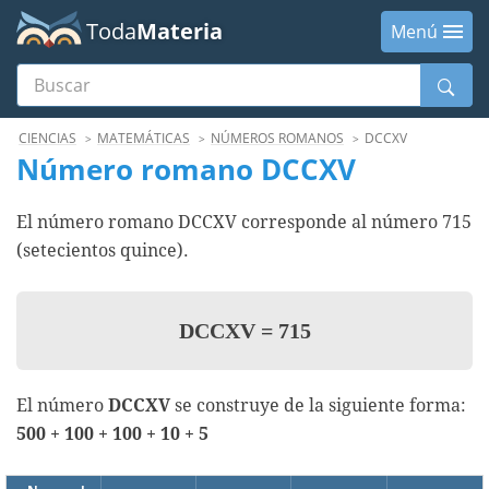
Toda
Materia
Menú
Buscar
Menú
CIENCIAS
MATEMÁTICAS
NÚMEROS ROMANOS
DCCXV
Número romano DCCXV
El número romano DCCXV corresponde al número 715
(setecientos quince).
DCCXV
=
715
El número
DCCXV
se construye de la siguiente forma:
500 + 100 + 100 + 10 + 5