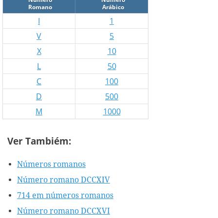
Romano
Arábico
I
1
V
5
X
10
L
50
C
100
D
500
M
1000
Ver Tambiém:
Números romanos
Número romano DCCXIV
714 em números romanos
Número romano DCCXVI