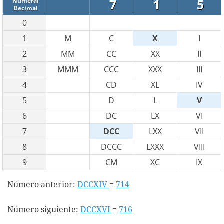
7
1
5
Numeral
Decimal
0
1
M
C
X
I
2
MM
CC
XX
II
3
MMM
CCC
XXX
III
4
CD
XL
IV
5
D
L
V
6
DC
LX
VI
7
DCC
LXX
VII
8
DCCC
LXXX
VIII
9
CM
XC
IX
Número anterior:
DCCXIV
=
714
Número siguiente:
DCCXVI
=
716