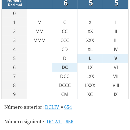
6
5
5
Numeral
Decimal
0
1
M
C
X
I
2
MM
CC
XX
II
3
MMM
CCC
XXX
III
4
CD
XL
IV
5
D
L
V
6
DC
LX
VI
7
DCC
LXX
VII
8
DCCC
LXXX
VIII
9
CM
XC
IX
Número anterior:
DCLIV
=
654
Número siguiente:
DCLVI
=
656