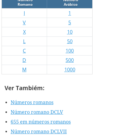
Romano
Arábico
I
1
V
5
X
10
L
50
C
100
D
500
M
1000
Ver Tambiém:
Números romanos
Número romano DCLV
655 em números romanos
Número romano DCLVII