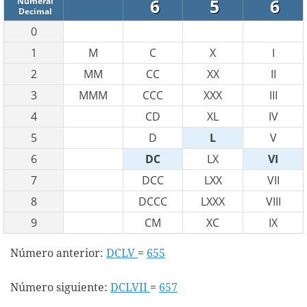
6
5
6
Numeral
Decimal
0
1
M
C
X
I
2
MM
CC
XX
II
3
MMM
CCC
XXX
III
4
CD
XL
IV
5
D
L
V
6
DC
LX
VI
7
DCC
LXX
VII
8
DCCC
LXXX
VIII
9
CM
XC
IX
Número anterior:
DCLV
=
655
Número siguiente:
DCLVII
=
657