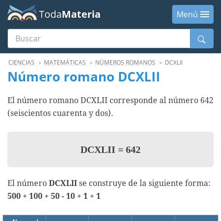
Toda
Materia
Menú
Buscar
Menú
CIENCIAS
MATEMÁTICAS
NÚMEROS ROMANOS
DCXLII
Número romano DCXLII
El número romano DCXLII corresponde al número 642
(seiscientos cuarenta y dos).
DCXLII
=
642
El número
DCXLII
se construye de la siguiente forma:
500 + 100 + 50 - 10 + 1 + 1