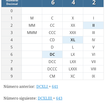
6
4
2
Numeral
Decimal
0
1
M
C
X
I
2
MM
CC
XX
II
3
MMM
CCC
XXX
III
4
CD
XL
IV
5
D
L
V
6
DC
LX
VI
7
DCC
LXX
VII
8
DCCC
LXXX
VIII
9
CM
XC
IX
Número anterior:
DCXLI
=
641
Número siguiente:
DCXLIII
=
643