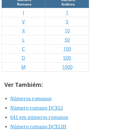
Romano
Arábico
I
1
V
5
X
10
L
50
C
100
D
500
M
1000
Ver Tambiém:
Números romanos
Número romano DCXLI
641 em números romanos
Número romano DCXLIII