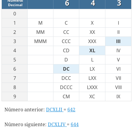
6
4
3
Numeral
Decimal
0
1
M
C
X
I
2
MM
CC
XX
II
3
MMM
CCC
XXX
III
4
CD
XL
IV
5
D
L
V
6
DC
LX
VI
7
DCC
LXX
VII
8
DCCC
LXXX
VIII
9
CM
XC
IX
Número anterior:
DCXLII
=
642
Número siguiente:
DCXLIV
=
644