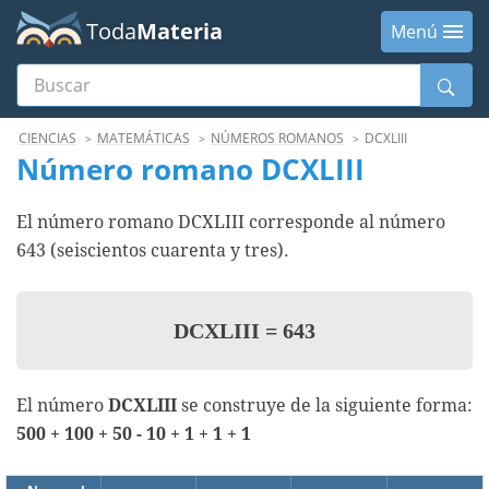
Toda
Materia
Menú
Buscar
Menú
CIENCIAS
MATEMÁTICAS
NÚMEROS ROMANOS
DCXLIII
Número romano DCXLIII
El número romano DCXLIII corresponde al número
643 (seiscientos cuarenta y tres).
DCXLIII
=
643
El número
DCXLIII
se construye de la siguiente forma:
500 + 100 + 50 - 10 + 1 + 1 + 1