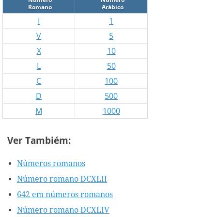
Romano
Arábico
I
1
V
5
X
10
L
50
C
100
D
500
M
1000
Ver Tambiém:
Números romanos
Número romano DCXLII
642 em números romanos
Número romano DCXLIV