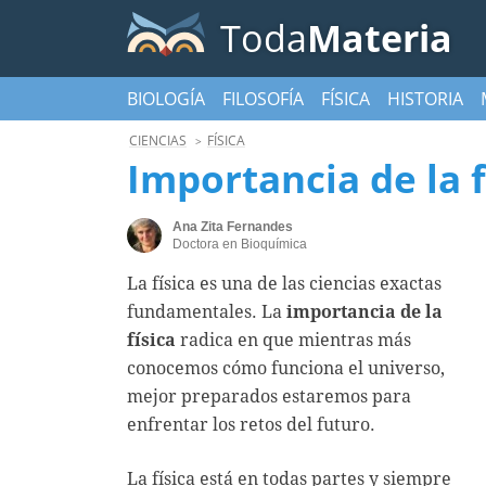
Toda
Materia
BIOLOGÍA
FILOSOFÍA
FÍSICA
HISTORIA
CIENCIAS
FÍSICA
Importancia de la f
Ana Zita Fernandes
Doctora en Bioquímica
La física es una de las ciencias exactas
fundamentales. La
importancia de la
física
radica en que mientras más
conocemos cómo funciona el universo,
mejor preparados estaremos para
enfrentar los retos del futuro.
La física está en todas partes y siempre