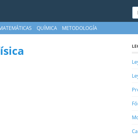
Bu
MATEMÁTICAS
QUÍMICA
METODOLOGÍA
LE
ísica
Le
Le
Pr
Fó
Mo
Ca