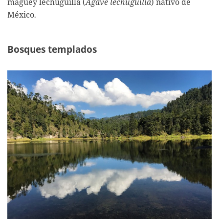
maguey lechuguilla (
Agave lechuguilla
) nativo de
México
.
Bosques templados