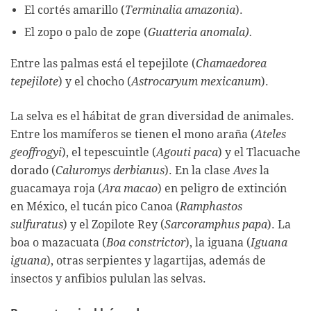
El cortés amarillo (
Terminalia amazonia
).
El zopo o palo de zope (
Guatteria anomala).
Entre las palmas está el tepejilote (
Chamaedorea
tepejilote
) y el chocho (
Astrocaryum mexicanum
).
La selva es el hábitat de gran diversidad de animales.
Entre los mamíferos se tienen el mono araña (
Ateles
geoffrogyi
), el tepescuintle (
Agouti paca
) y el Tlacuache
dorado (
Caluromys derbianus
). En la clase
Aves
la
guacamaya roja (
Ara macao
) en peligro de extinción
en México, el tucán pico Canoa (
Ramphastos
sulfuratus
) y el Zopilote Rey (
Sarcoramphus papa
). La
boa o mazacuata (
Boa constrictor
), la iguana (
Iguana
iguana
), otras serpientes y lagartijas, además de
insectos y anfibios pululan las selvas.