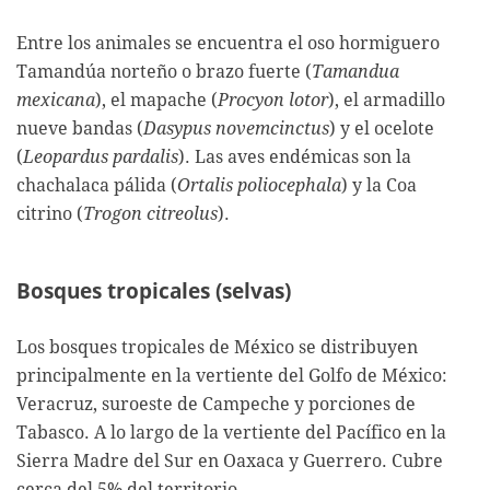
Entre los animales se encuentra el oso hormiguero
Tamandúa norteño o brazo fuerte (
Tamandua
mexicana
), el mapache (
Procyon lotor
), el armadillo
nueve bandas (
Dasypus novemcinctus
) y el ocelote
(
Leopardus pardalis
). Las aves endémicas son la
chachalaca pálida (
Ortalis poliocephala
) y la Coa
citrino (
Trogon citreolus
).
Bosques tropicales (selvas)
Los bosques tropicales de México se distribuyen
principalmente en la vertiente del Golfo de México:
Veracruz, suroeste de Campeche y porciones de
Tabasco. A lo largo de la vertiente del Pacífico en la
Sierra Madre del Sur en Oaxaca y Guerrero. Cubre
cerca del 5% del territorio.