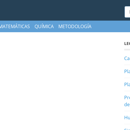
Bu
MATEMÁTICAS
QUÍMICA
METODOLOGÍA
LE
Ca
Pl
Pl
Pr
de
Hu