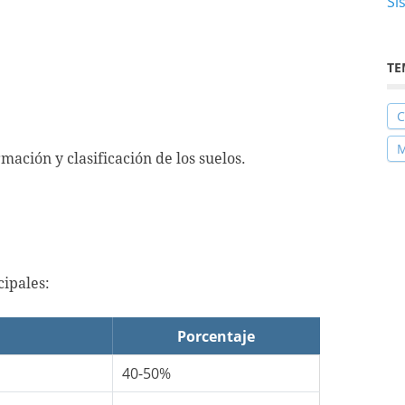
Si
TE
C
M
mación y clasificación de los suelos.
ipales:
Porcentaje
40-50%