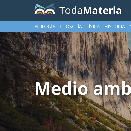
Toda
Materia
BIOLOGÍA
FILOSOFÍA
FÍSICA
HISTORIA
Medio amb