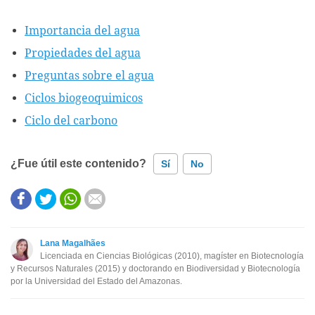
Importancia del agua
Propiedades del agua
Preguntas sobre el agua
Ciclos biogeoquimicos
Ciclo del carbono
¿Fue útil este contenido?
Sí
No
Este contenido contiene información incorrecta
Este contenido no tiene la información que busco
Lana Magalhães
Licenciada en Ciencias Biológicas (2010), magíster en Biotecnología
Otro
y Recursos Naturales (2015) y doctorando en Biodiversidad y Biotecnología
por la Universidad del Estado del Amazonas.