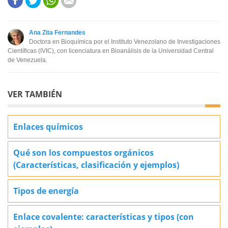
Este contenido contiene información incorrecta
Este contenido no tiene la información que busco
Ana Zita Fernandes
Doctora en Bioquímica por el Instituto Venezolano de Investigaciones
Otro
Científicas (IVIC), con licenciatura en Bioanálisis de la Universidad Central
de Venezuela.
VER TAMBIÉN
Enlaces químicos
Qué son los compuestos orgánicos
(Características, clasificación y ejemplos)
Tipos de energía
Enlace covalente: características y tipos (con