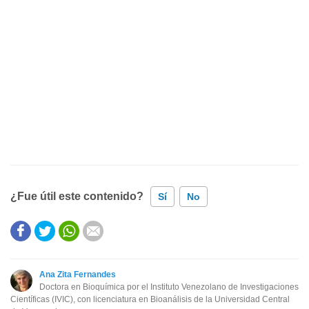
¿Fue útil este contenido?
Sí
No
Este contenido contiene información incorrecta
Este contenido no tiene la información que busco
Ana Zita Fernandes
Doctora en Bioquímica por el Instituto Venezolano de Investigaciones
Otro
Científicas (IVIC), con licenciatura en Bioanálisis de la Universidad Central