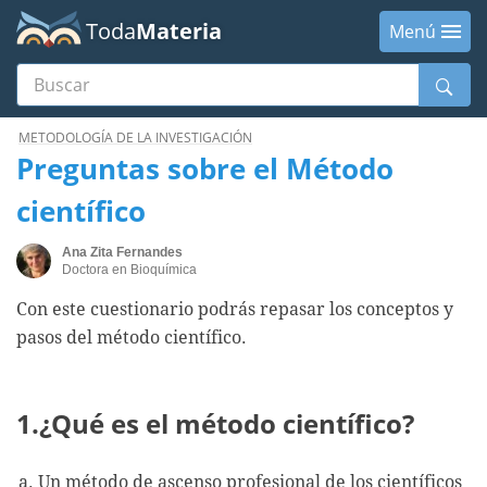
Toda
Materia
Menú
Buscar
Menú
METODOLOGÍA DE LA INVESTIGACIÓN
Preguntas sobre el Método
científico
Ana Zita Fernandes
Doctora en Bioquímica
Con este cuestionario podrás repasar los conceptos y
pasos del método científico.
1.¿Qué es el método científico?
Un método de ascenso profesional de los científicos