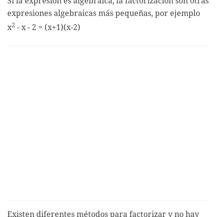
Si la expresión es algebraica, la factorización son otras
expresiones algebraicas más pequeñas, por ejemplo
2
x
- x - 2 = (x+1)(x-2)
Existen diferentes métodos para factorizar y no hay