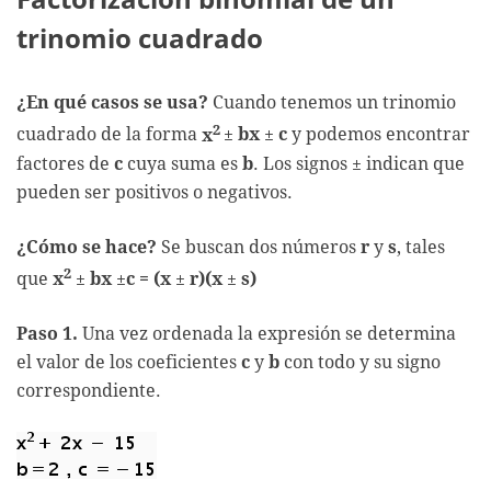
trinomio cuadrado
¿En qué casos se usa?
Cuando tenemos un trinomio
2
cuadrado de la forma
x
±
bx
±
c
y podemos encontrar
factores de
c
cuya suma es
b
. Los signos ± indican que
pueden ser positivos o negativos.
¿Cómo se hace?
Se buscan dos números
r
y
s
, tales
2
que
x
±
bx
±
c =
(x
±
r)(x
±
s)
Paso 1.
Una vez ordenada la expresión se determina
el valor de los coeficientes
c
y
b
con todo y su signo
correspondiente.