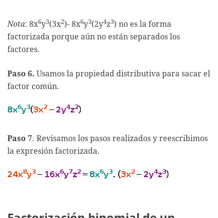
6
3
2
6
3
4
3
Nota
: 8x
y
(3x
)- 8x
y
(2y
z
) no es la forma
factorizada porque aún no están separados los
factores.
Paso 6.
Usamos la propiedad distributiva para sacar el
factor común.
Paso 7
. Revisamos los pasos realizados y reescribimos
la expresión factorizada.
Factorización binomial de un