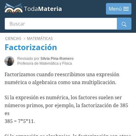
Toda
Materia
Menú
Buscar
Menú
CIENCIAS
MATEMÁTICAS
Factorización
Revisado por
Silvia Pina-Romero
Profesora de Matemática y Física
Factorizamos cuando reescribimos una expresión
numérica o algebraica como una multiplicación.
Si la expresión es numérica, los factores suelen ser
números primos, por ejemplo, la factorización de 385
es
385 = 7*5*11.