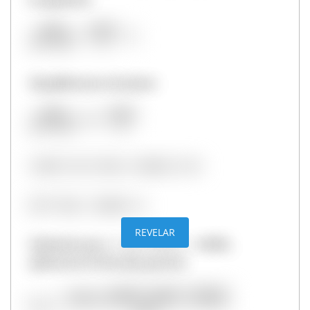
Simplificamos términos:
REVELAR
Sabiendo que a = 5, b =5 0 y c = -10000,
aplicamos la fórmula general: