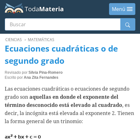
Toda
Materia
Menú
Buscar
Menú
CIENCIAS
MATEMÁTICAS
Ecuaciones cuadráticas o de
segundo grado
Revisado por
Silvia Pina-Romero
Escrito por
Ana Zita Fernandes
Las ecuaciones cuadráticas o ecuaciones de segundo
grado son
aquellas en donde
el exponente del
término desconocido está elevado al cuadrado
, es
decir, la incógnita está elevada al exponente 2. Tienen
la forma general de un trinomio: