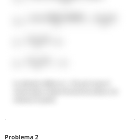
La solución válida es x = 40, por lo que el
comerciante compró 40 sacos de azúcar y le
costaron 25 pesos.
Problema 2