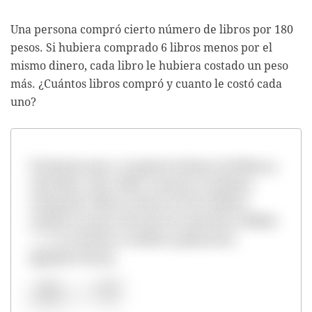
Una persona compró cierto número de libros por 180
pesos. Si hubiera comprado 6 libros menos por el
mismo dinero, cada libro le hubiera costado un peso
más. ¿Cuántos libros compró y cuanto le costó cada
uno?
Si decimos que
x
es igual al número de libros y
cada libro costó 180/x, entonces si hubiera
comprado 6 libros menos (x-6) le hubiera
costado un peso más que los anteriores (180/x)
+ 1. La ecuación a resolver queda de la
siguiente forma: