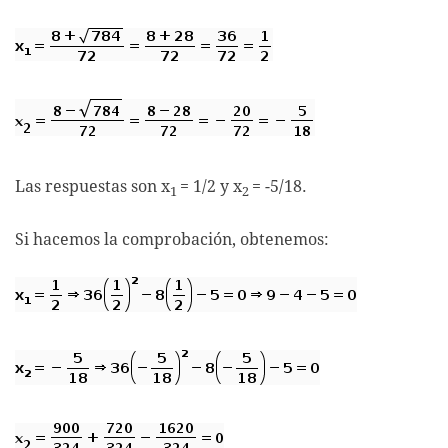
Las respuestas son x
= 1/2 y x
= -5/18.
1
2
Si hacemos la comprobación, obtenemos: