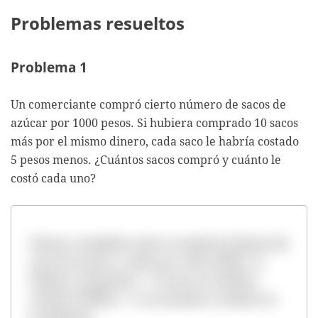
Problemas resueltos
Problema 1
Un comerciante compró cierto número de sacos de
azúcar por 1000 pesos. Si hubiera comprado 10 sacos
más por el mismo dinero, cada saco le habría costado
5 pesos menos. ¿Cuántos sacos compró y cuánto le
costó cada uno?
Vamos a considerar que x es igual al número de
sacos de azúcar y cada saco costó 1000/x. Si
hubiera comprado x + 10 sacos, le hubiera
costado (1000/x) - 5. La ecuación a resolver es
la siguiente: