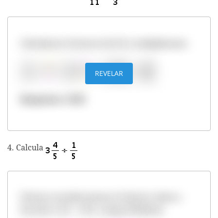
Calculamos el inverso de 8/3 y multiplicamos
REVELAR
Respuesta: 15/88
4. Calcula
Primero transformamos el número mixto a
fracción 3 4/5 = 19/5, y luego dividimos