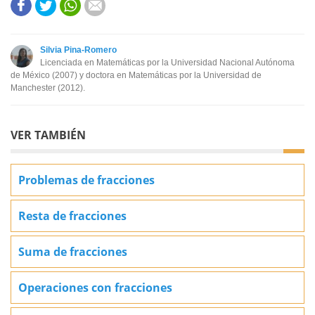
Este contenido contiene información incorrecta
Este contenido no tiene la información que busco
Silvia Pina-Romero
Licenciada en Matemáticas por la Universidad Nacional Autónoma
Otro
de México (2007) y doctora en Matemáticas por la Universidad de
Manchester (2012).
VER TAMBIÉN
Problemas de fracciones
Resta de fracciones
Suma de fracciones
Operaciones con fracciones