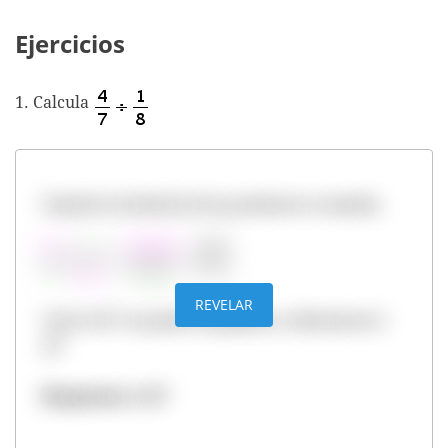
Ejercicios
1. Calcula
Usando el método de los productos cruzados
REVELAR
Como 32/7 se puede simplificar, obtenemos 4
4/7
Respuesta: 4 4/7