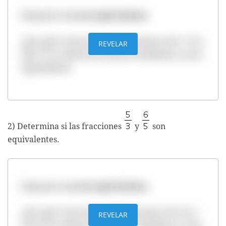
Respuesta:
no son equivalentes
.
¿Por qué? Como las multiplicaciones 5x11 =55 y
REVELAR
9x8=72 no tienen los mismos resultados, no son
equivalentes.
2) Determina si las fracciones
y
son
equivalentes.
Respuesta:
no son equivalentes
.
¿Por qué? Como las multiplicaciones 5x5=25 y
REVELAR
3x6=18 no tienen los mismos resultados, no son