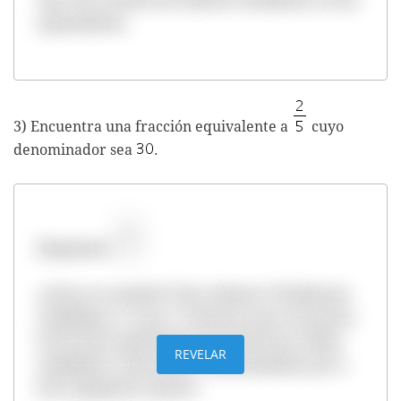
equivalentes.
3) Encuentra una fracción equivalente a
cuyo
denominador sea
.
Respuesta:
¿Cómo se resuelve? Para obtener 30 debemos
multiplicar a 5 por 6. Entonces para encontrar
la fracción equivalente que buscamos, debes
REVELAR
multiplicar numerador y denominador por 6.
De la siguiente manera: