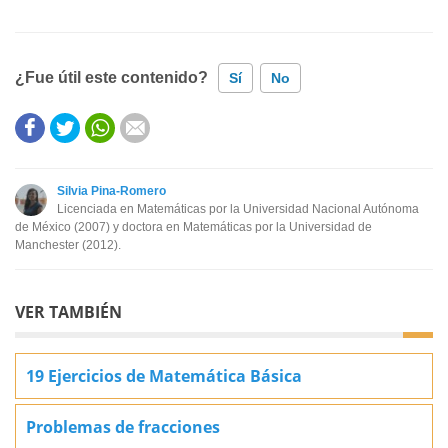
¿Fue útil este contenido?
Sí
No
Este contenido contiene información incorrecta
Este contenido no tiene la información que busco
Silvia Pina-Romero
Licenciada en Matemáticas por la Universidad Nacional Autónoma
Otro
de México (2007) y doctora en Matemáticas por la Universidad de
Manchester (2012).
VER TAMBIÉN
19 Ejercicios de Matemática Básica
Problemas de fracciones