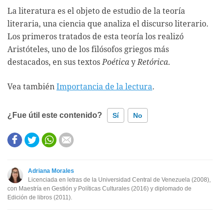
La literatura es el objeto de estudio de la teoría
literaria, una ciencia que analiza el discurso literario.
Los primeros tratados de esta teoría los realizó
Aristóteles, uno de los filósofos griegos más
destacados, en sus textos
Poética
y
Retórica
.
Vea también
Importancia de la lectura
.
¿Fue útil este contenido?
Sí
No
Este contenido contiene información incorrecta
Este contenido no tiene la información que busco
Adriana Morales
Licenciada en letras de la Universidad Central de Venezuela (2008),
Otro
con Maestría en Gestión y Políticas Culturales (2016) y diplomado de
Edición de libros (2011).