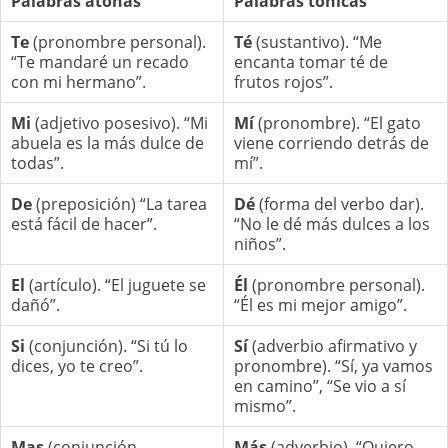
Palabras átonas
Palabras tónicas
Te
(pronombre personal).
Té
(sustantivo). “Me
“Te mandaré un recado
encanta tomar té de
con mi hermano”.
frutos rojos”.
Mi
(adjetivo posesivo). “Mi
Mí
(pronombre). “El gato
abuela es la más dulce de
viene corriendo detrás de
todas”.
mí”.
De
(preposición) “La tarea
Dé
(forma del verbo dar).
está fácil de hacer”.
“No le dé más dulces a los
niños”.
El
(artículo). “El juguete se
Él
(pronombre personal).
dañó”.
“Él es mi mejor amigo”.
Si
(conjunción). “Si tú lo
Sí
(adverbio afirmativo y
dices, yo te creo”.
pronombre). “Sí, ya vamos
en camino”, “Se vio a sí
mismo”.
Mas
(conjunción
Más
(adverbio). “Quiero