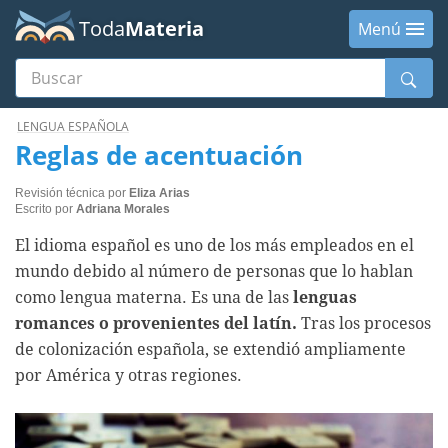
Toda
Materia
Menú
Buscar
Menú
LENGUA ESPAÑOLA
Reglas de acentuación
Revisión técnica por
Eliza Arias
Escrito por
Adriana Morales
El idioma español es uno de los más empleados en el
mundo debido al número de personas que lo hablan
como lengua materna. Es una de las
lenguas
romances o provenientes del
latín.
Tras los procesos
de colonización española, se extendió ampliamente
por América y otras regiones.