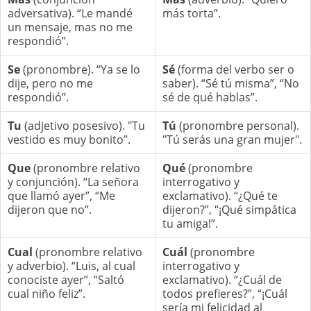
adversativa). “Le mandé
más torta”.
un mensaje, mas no me
respondió”.
Se
(pronombre). “Ya se lo
Sé
(forma del verbo ser o
dije, pero no me
saber). “Sé tú misma”, “No
respondió”.
sé de qué hablas”.
Tu
(adjetivo posesivo). "Tu
Tú
(pronombre personal).
vestido es muy bonito".
"Tú serás una gran mujer".
Que
(pronombre relativo
Qué
(pronombre
y conjunción). “La señora
interrogativo y
que llamó ayer”, “Me
exclamativo). “¿Qué te
dijeron que no”.
dijeron?”, “¡Qué simpática
tu amiga!”.
Cual
(pronombre relativo
Cuál
(pronombre
y adverbio). “Luis, al cual
interrogativo y
conociste ayer”, “Saltó
exclamativo). “¿Cuál de
cual niño feliz”.
todos prefieres?”, “¡Cuál
sería mi felicidad al