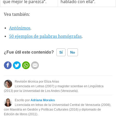
que mejor le parezca”.
hablado con ella”.
Vea también:
Antónimos
.
50 ejemplos de palabras homógrafas
.
¿Fue útil este contenido?
Sí
No
Este contenido contiene información incorrecta
Este contenido no tiene la información que busco
Revisión técnica por Eliza Arias
Licenciada en Letras (2007) y magister scientiae en Lingüística
Otro
(2013) por la Universidad de Los Andes (Venezuela).
Escrito por
Adriana Morales
Licenciada en letras de la Universidad Central de Venezuela (2008),
con Maestría en Gestión y Políticas Culturales (2016) y diplomado de
Edición de libros (2011).