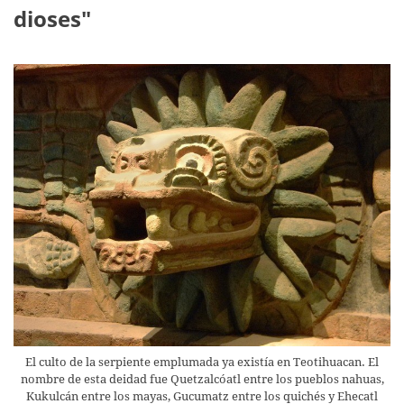
dioses"
El culto de la serpiente emplumada ya existía en Teotihuacan. El
nombre de esta deidad fue Quetzalcóatl entre los pueblos nahuas,
Kukulcán entre los mayas, Gucumatz entre los quichés y Ehecatl