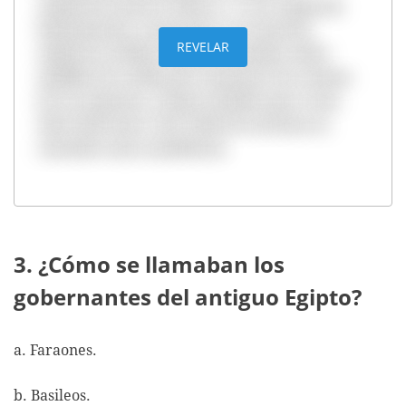
originaron hacia el 3500 a.C. en la región de
Mesopotamia, actual Irak. Los sumerios
REVELAR
utilizaron estiletes que presionaban sobre
tablillas de arcilla para mantener las cuentas
de sus negocios, y luego también para crear
obras literarias. Este estilo de escritura es
conocido como cuneiforme.
3. ¿Cómo se llamaban los
gobernantes del antiguo Egipto?
a. Faraones.
b. Basileos.