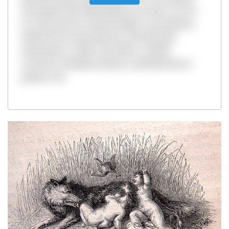
encargado del infanticidio los arrojó a un río.
La cesta que los contenía llegó a un pantano,
donde fue encontrada por una loba que
amamantó y cuidó a los niños. Cuando
crecieron, fundaron Roma, y Rómulo fue su
primer rey.