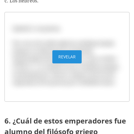
c. Los hebreos.
Opción b. Los persas.
Por cerca de medio siglo las ciudades-Estado
griegas se enfrentaron a la dinastía
REVELAR
aquemenida del Imperio Persa, entre el 490 y
el 449 a.C. La coalición de las ciudades griegas,
encabezada por Atenas y Esparta frenó así la
expansión de los persas por el Mediterráneo.
6. ¿Cuál de estos emperadores fue
alumno del filósofo griego