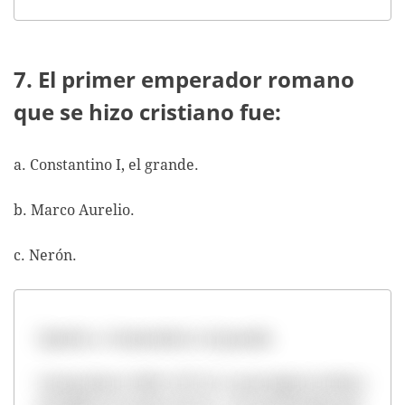
7. El primer emperador romano
que se hizo cristiano fue:
a. Constantino I, el grande.
b. Marco Aurelio.
c. Nerón.
Opción a. Constantino I, el grande.
Constantino I (280- 337 d.C.) promulgó el edicto