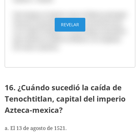
Esta lengua se impuso como el idioma principal
durante el periodo posclásico mesoamericano
REVELAR
en el valle de México. Es una lengua yutonahua
que todavía se habla en México y en regiones
de Centro América.
16. ¿Cuándo sucedió la caída de
Tenochtitlan, capital del imperio
Azteca-mexica?
a. El 13 de agosto de 1521.