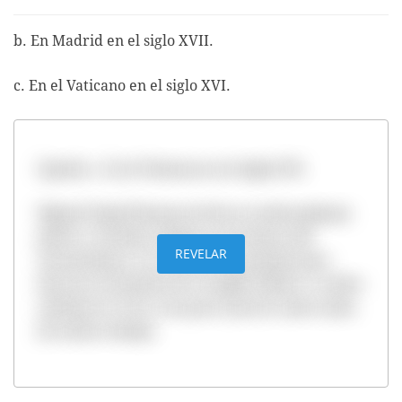
b. En Madrid en el siglo XVII.
c. En el Vaticano en el siglo XVI.
Opción c. En el Vaticano en el siglo XVI.
Miguel Ángel Buonarroti fue un sobresaliente
pintor y escultor italiano en la época del
REVELAR
renacimiento. En 1508 fue encargado para
decorar la bóveda de la Capilla Sixtina. La obra
culminó en 1512, tras poco más de cuatro años
de arduo trabajo.