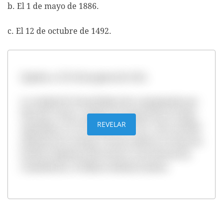
b. El 1 de mayo de 1886.
c. El 12 de octubre de 1492.
Opción a. El 13 de agosto de 1521.
La ciudad de Tenochtitlan fue conquistada por
Hernán Cortés, capitán al mando de las tropas
REVELAR
españolas, el 13 de agosto de 1521. Esto sucedió
después de un largo y tenaz asedio en el que las
huestes hispanas derrotaron a las fuerzas de
Cuauhtémoc, el último tatloani mexica.