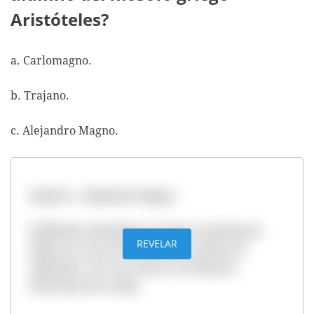
Aristóteles?
a. Carlomagno.
b. Trajano.
c. Alejandro Magno.
Opción c. Alejandro Magno.
El filósofo Aristóteles era bien conocido por
REVELAR
Filipo II, el rey de Macedonia y padre de
Alejandro. Por esa razón, le encargó la
educación de su hijo.