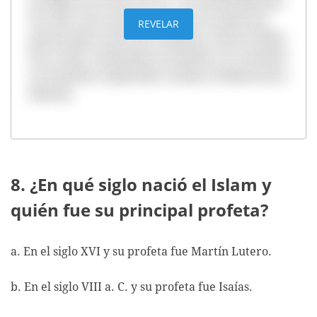
de Milán en el año 313 d.C., el cual dio libertad
de culto a los romanos. Con esto se detuvo la
REVELAR
persecución contra los cristianos. Hacia el final
de su vida, Constantino se bautizó y se convirtió
en el primer emperador romano cristiano de la
historia.
8. ¿En qué siglo nació el Islam y
quién fue su principal profeta?
a. En el siglo XVI y su profeta fue Martín Lutero.
b. En el siglo VIII a. C. y su profeta fue Isaías.