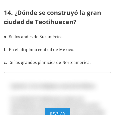
14. ¿Dónde se construyó la gran
ciudad de Teotihuacan?
a. En los andes de Suramérica.
b. En el altiplano central de México.
c. En las grandes planicies de Norteamérica.
Opción b. En el altiplano central de México.
La ciudad de Teotihuacan cuenta con
monumentos como la pirámide del sol y de la
luna. Esta fue un importante centro ceremonial
REVELAR