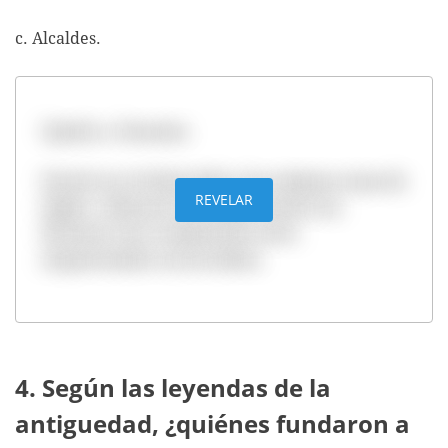
c. Alcaldes.
Opción a. Faraones.
Faraón era el título dado a los antiguos reyes de
REVELAR
Egipto. Además de ser gobernantes, los
faraones eran considerados seres
emparentados con los dioses.
4. Según las leyendas de la
antiguedad, ¿quiénes fundaron a