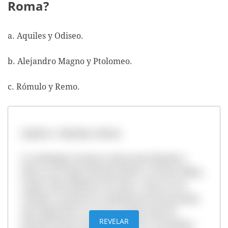
Roma?
a. Aquiles y Odiseo.
b. Alejandro Magno y Ptolomeo.
c. Rómulo y Remo.
Opción c. Rómulo y Remo.
La mitología romana cuenta que Rómulo y
Remo eran hijos del dios Marte y de Rea Silvia,
mujer descendiente de Eneas. Como el rey
Amulio no quería la competencia de personas
que disputaran su trono, ordenó que los
REVELAR
gemelos fueran eliminados. Pero, el hombre