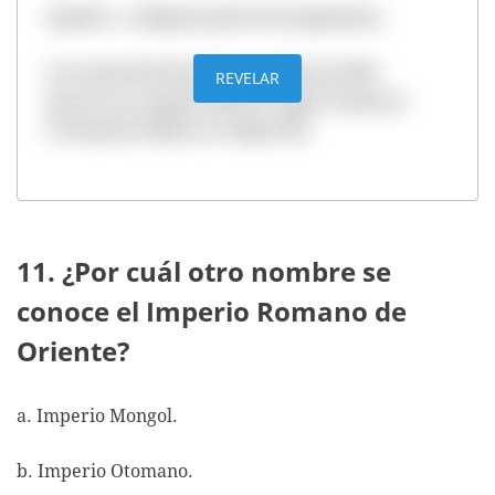
Opción c. Antiguos guerreros japoneses.
Los samuráis fueron una poderosa élite
REVELAR
guerrera en Japón desde el siglo X hasta la
revolución Meiji en el siglo XIX.
11. ¿Por cuál otro nombre se
conoce el Imperio Romano de
Oriente?
a. Imperio Mongol.
b. Imperio Otomano.