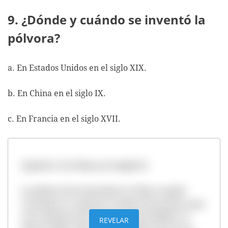
9. ¿Dónde y cuándo se inventó la
pólvora?
a. En Estados Unidos en el siglo XIX.
b. En China en el siglo IX.
c. En Francia en el siglo XVII.
Opción b. En China en el siglo IX.
La pólvora fue inventada en China cuando
curanderos y químicos estaban buscando crear
una medicina que diera la inmortalidad. El
REVELAR