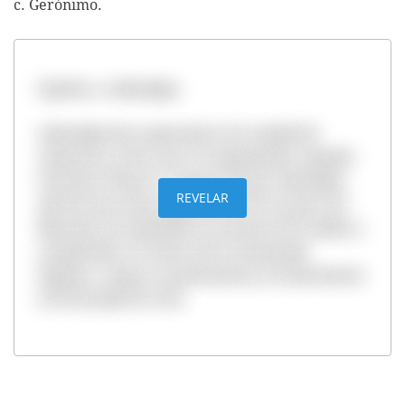
c. Gerónimo.
Opción a. Atahualpa.
Atahualpa fue capturado en la ciudad de
Cajamarca, Perú, por el conquistador español
Francisco Pizarro. A pesar de que Atahualpa
REVELAR
ofreció una suma importante de oro para ser
liberado, los españoles lo acusaron de traidor y
conspirador en contra de la monarquía
hispana. Luego, lo sentenciaron y lo ejecutaron
el 26 de julio de 1533.