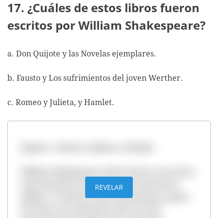
17. ¿Cuáles de estos libros fueron
escritos por William Shakespeare?
a. Don Quijote y las Novelas ejemplares.
b. Fausto y Los sufrimientos del joven Werther.
c. Romeo y Julieta, y Hamlet.
Opción c. Romeo y Julieta, y Hamlet.
William Shakespeare (1564-1616) es uno de los
representantes principales de la literatura
REVELAR
inglesa. Se destacó como dramaturgo y poeta.
Sus obras son valoradas entre las más