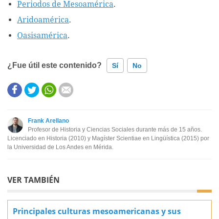
Periodos de Mesoamérica
.
Aridoamérica
.
Oasisamérica
.
¿Fue útil este contenido?
Sí
No
Este contenido contiene información incorrecta
Este contenido no tiene la información que busco
Frank Arellano
Profesor de Historia y Ciencias Sociales durante más de 15 años.
Otro
Licenciado en Historia (2010) y Magíster Scientiae en Lingüística (2015) por
la Universidad de Los Andes en Mérida.
VER TAMBIÉN
Principales culturas mesoamericanas y sus