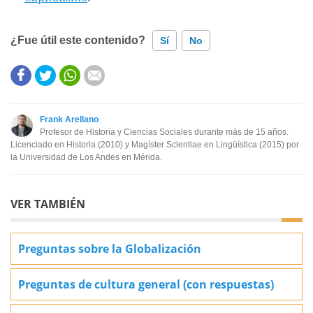
¿Fue útil este contenido?
Sí
No
Este contenido contiene información incorrecta
Este contenido no tiene la información que busco
Frank Arellano
Profesor de Historia y Ciencias Sociales durante más de 15 años.
Otro
Licenciado en Historia (2010) y Magíster Scientiae en Lingüística (2015) por
la Universidad de Los Andes en Mérida.
VER TAMBIÉN
Preguntas sobre la Globalización
Preguntas de cultura general (con respuestas)