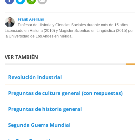
Este contenido contiene información incorrecta
Este contenido no tiene la información que busco
Frank Arellano
Profesor de Historia y Ciencias Sociales durante más de 15 años.
Otro
Licenciado en Historia (2010) y Magíster Scientiae en Lingüística (2015) por
la Universidad de Los Andes en Mérida.
VER TAMBIÉN
Revolución industrial
Preguntas de cultura general (con respuestas)
Preguntas de historia general
Segunda Guerra Mundial