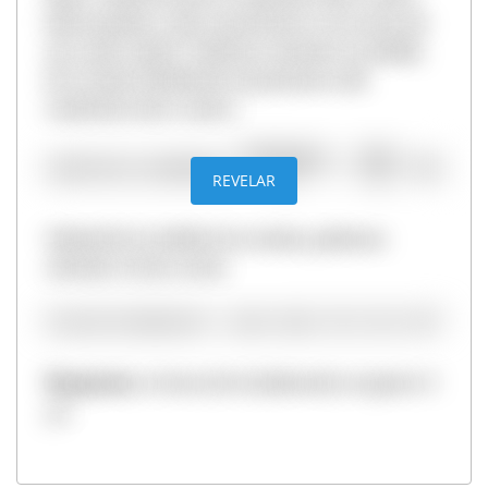
lados iguales y que el perímetro es la suma de
sus cuatro lados. Podemos calcular la medida
de un lado dividiendo el perímetro del
cuadrado entre cuatro:
REVELAR
Sabiendo la medida de un lado, podemos
calcular el área como:
Respuesta
: el área de la habitación es igual a 9
2
m
.