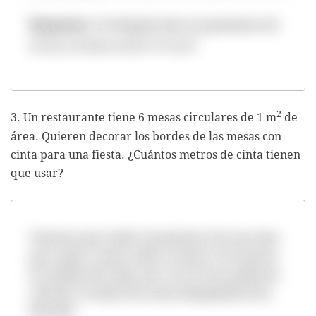
Respuesta
: el triángulo tiene un perímetro de
2
24 cm y el área es de 27,72 cm
.
2
3. Un restaurante tiene 6 mesas circulares de 1 m
de
área. Quieren decorar los bordes de las mesas con
cinta para una fiesta. ¿Cuántos metros de cinta tienen
que usar?
Tenemos que medir el perímetro de una mesa
para saber cuanto mide su borde. No tenemos
la medida del radio, pero con el área podemos
calcular el radio de la mesa despejando de la
fórmula: