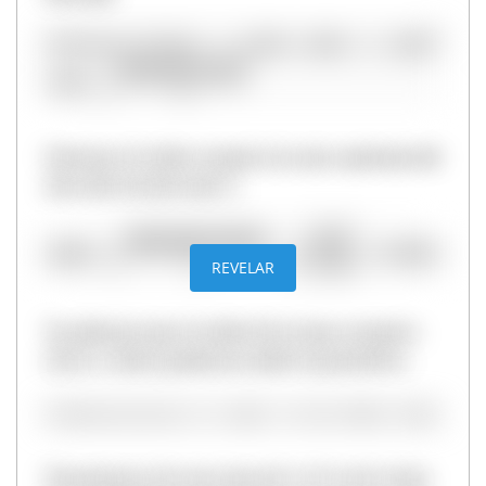
Entonces el radio es igual a la raíz cuadrada del
área del círculo entre π
REVELAR
Ya sabemos que el radio de la mesa es igual a
0,56 m. Ahora podemos medir el perímetro:
2
El perímetro de una mesa de 1 m
es de 3,52m.