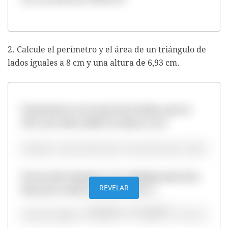
2. Calcule el perímetro y el área de un triángulo de
lados iguales a 8 cm y una altura de 6,93 cm.
El perímetro es la suma de los lados, que en
este caso todos miden lo mismo, 8 cm:
El área del triángulo es la multiplicación de la
REVELAR
base por la altura dividido entre 2: