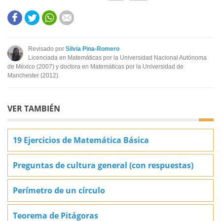
Este contenido contiene información incorrecta
Este contenido no tiene la información que busco
Revisado por
Silvia Pina-Romero
Licenciada en Matemáticas por la Universidad Nacional Autónoma
Otro
de México (2007) y doctora en Matemáticas por la Universidad de
Manchester (2012).
VER TAMBIÉN
19 Ejercicios de Matemática Básica
Preguntas de cultura general (con respuestas)
Perímetro de un círculo
Teorema de Pitágoras