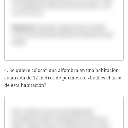
La cantidad de cinta para las seis mesas= 3,52
m x 6=21,12 m.
Respuesta
: Hay que comprar por lo menos
21,12 m de cinta para decorar el borde de seis
mesas.
4. Se quiere colocar una alfombra en una habitación
cuadrada de 12 metros de perímetro. ¿Cuál es el área
de esta habitación?
Para calcular el área de la habitación
necesitamos saber la longitud de uno de sus
lados. Sabemos que el cuadrado tiene cuatro