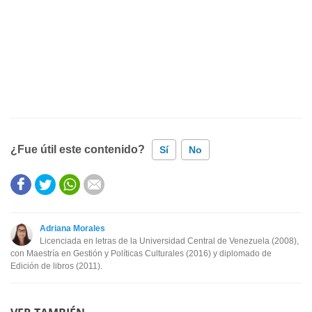
¿Fue útil este contenido?
Sí
No
Este contenido contiene información incorrecta
Este contenido no tiene la información que busco
Adriana Morales
Licenciada en letras de la Universidad Central de Venezuela (2008),
Otro
con Maestría en Gestión y Políticas Culturales (2016) y diplomado de
Edición de libros (2011).