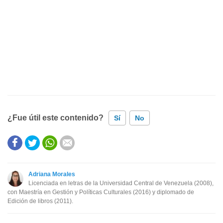
¿Fue útil este contenido?
Sí
No
Este contenido contiene información incorrecta
Este contenido no tiene la información que busco
Adriana Morales
Licenciada en letras de la Universidad Central de Venezuela (2008),
Otro
con Maestría en Gestión y Políticas Culturales (2016) y diplomado de
Edición de libros (2011).