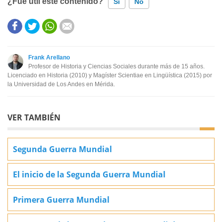
¿Fue útil este contenido?
Sí
No
Este contenido contiene información incorrecta
Este contenido no tiene la información que busco
Frank Arellano
Profesor de Historia y Ciencias Sociales durante más de 15 años.
Otro
Licenciado en Historia (2010) y Magíster Scientiae en Lingüística (2015) por
la Universidad de Los Andes en Mérida.
VER TAMBIÉN
Segunda Guerra Mundial
El inicio de la Segunda Guerra Mundial
Primera Guerra Mundial