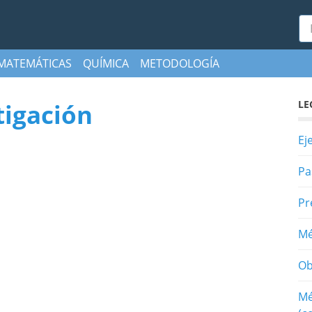
Bu
MATEMÁTICAS
QUÍMICA
METODOLOGÍA
LE
tigación
Ej
Pa
Pr
Mé
Ob
Mé